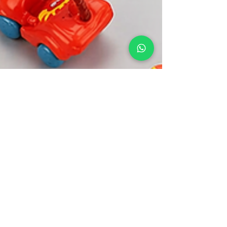
marianafigueroa84