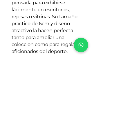
pensada para exhibirse
fácilmente en escritorios,
repisas o vitrinas. Su tamaño
práctico de 6cm y diseño
atractivo la hacen perfecta
tanto para ampliar una
colección como para regalar a
aficionados del deporte.
Características principales
Personaje / Edición:
Maple,
Canadá – Colección
Mundial FIFA 2026
Color:
Rojo
Material:
Plástico
Incluye:
1 pieza.