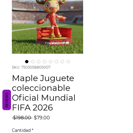
SKU: 7503058805007
Maple Juguete
coleccionable
REVIEWS
Oficial Mundial
FIFA 2026
Precio
Precio
 $198.00 
$79.00
de
oferta
Cantidad
*